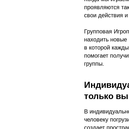
проявляются так
свои действия и
Групповая Игроп
находить новые 
в которой кажды
помогает получи
группы.
Индивидуа
только вы
В индивидуально
человеку погруз
создает простра