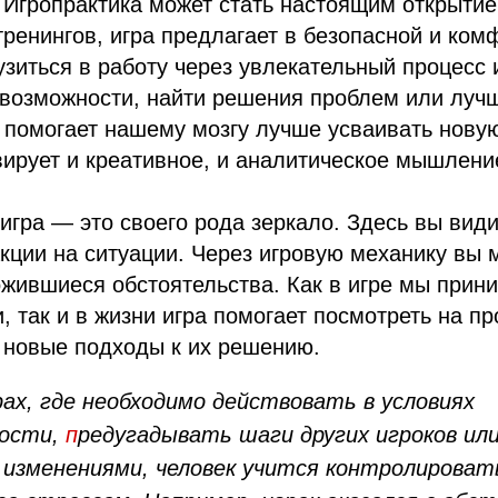
Игропрактика может стать настоящим открытие
тренингов, игра предлагает в безопасной и ком
узиться в работу через увлекательный процесс
возможности, найти решения проблем или лучш
 помогает нашему мозгу лучше усваивать нов
вирует и креативное, и аналитическое мышлен
 игра — это своего рода зеркало. Здесь вы вид
кции на ситуации. Через игровую механику вы 
ожившиеся обстоятельства. Как в игре мы при
, так и в жизни игра помогает посмотреть на п
 новые подходы к их решению.
рах, где необходимо действовать в условиях
ности,
п
редугадывать шаги других игроков ил
 изменениями, человек учится контролировать