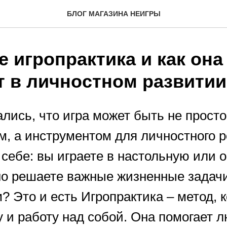
БЛОГ МАГАЗИНА НЕИГРЫ
е игропрактика и как она
т в личностном развити
лись, что игра может быть не просто
м, а инструментом для личностного р
себе: вы играете в настольную или on
о решаете важные жизненные задачи
 Это и есть Игропрактика – метод, 
у и работу над собой. Она помогает 