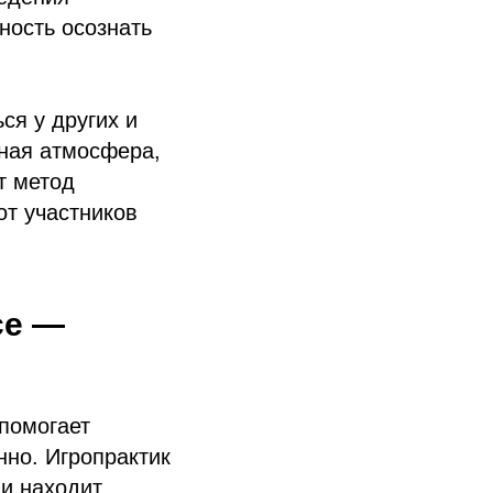
ность осознать
ся у других и
сная атмосфера,
т метод
от участников
се —
 помогает
нно. Игропрактик
 и находит