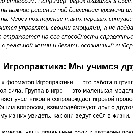
со стрессом. Например, игрок оказался в обст
ть важное решение под давлением времени ил
в. Через повторение таких игровых ситуаци
чится управлять своими эмоциями, а не подда
 отражается на его способности справлятьс
в реальной жизни и делать осознанный выбор
 Игропрактика: Мы учимся дру
х форматов Игропрактики — это работа в групп
оя сила. Группа в игре — это маленькая модел
яет участников и сопровождает игровой процес
щим вопросом, взаимодействуют друг с другом
му из них увидеть, как они ведут себя в жизни.
м вместе, наши привычные роли и паттерны по