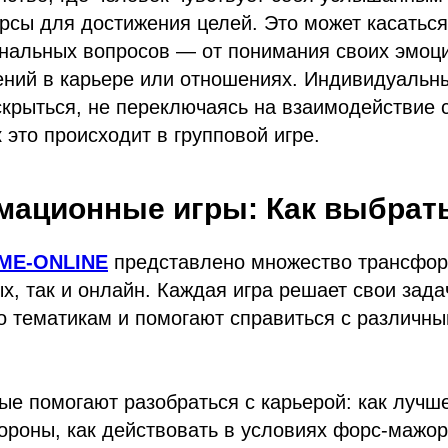
рсы для достижения целей. Это может касаться
нальных вопросов — от понимания своих эмоци
ений в карьере или отношениях. Индивидуальн
крыться, не переключаясь на взаимодействие 
 это происходит в групповой игре.
ационные игры: Как выбрать
ME-ONLINE
представлено множество трансфор
х, так и онлайн. Каждая игра решает свои зада
о тематикам и помогают справиться с различн
рые помогают разобраться с карьерой: как лучш
ороны, как действовать в условиях форс-мажор