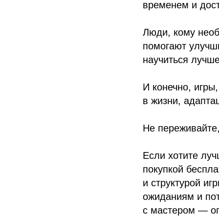
временем и дост
Люди, кому необ
помогают улучши
научиться лучше
И конечно, игры
в жизни, адапта
Не переживайте, 
Если хотите луч
покупкой беспла
и структурой иг
ожиданиям и по
с мастером — о