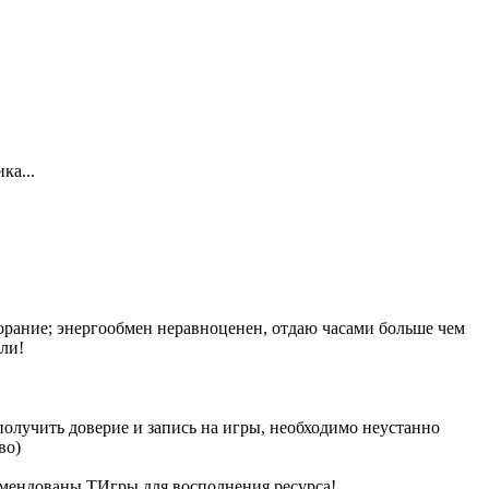
ка...
горание; энергообмен неравноценен, отдаю часами больше чем
или!
и получить доверие и запись на игры, необходимо неустанно
во)
комендованы ТИгры для восполнения ресурса!