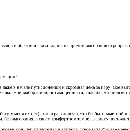
отзывов и обратной связи- одина из причин выгорания игропракти
ормации!
е даже в начале пути: донейшн и скромная цена за игру- моё вы
оже был мой выбор и вопрос самоценности, спасибо, что подсвет
аботу, у меня их нет)- это игра в долгую, что бы быть заметной 
м, без выгорания, в своём комфортном темпе, главное- постоянст
оровье, сон, чек ап здоровья и вопросы "своей стаи" и даже ре