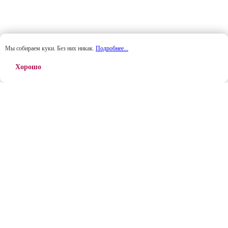
Мы собираем куки. Без них никак.
Подробнее...
Хорошо
Приходите в наш блоге в Telegram за
общением, новинками и анонсами
Мы в Телеграм ⭢
https://clck.ru/3RVnQx
05-08-2026
Август хочу полностью посвятить теме онлайн-игр.