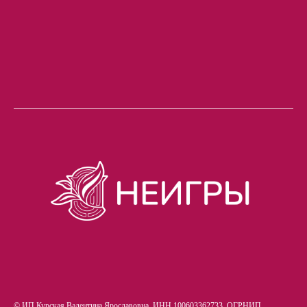
© ИП Курская Валентина Ярославовна, ИНН 100603362733, ОГРНИП