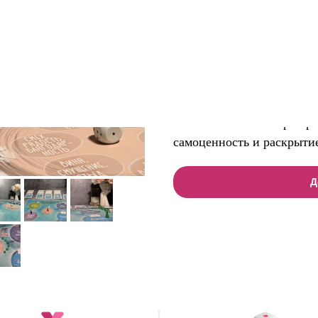
40 000
р.
Комплектация
⭐️ Дополнительно можно купит
Психологическая игра про
самоценность и раскрыти
Д