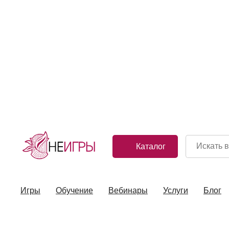
главная
/
общий каталог
/
настольные комплекты игр
Каталог
Игры
Обучение
Вебинары
Услуги
Блог