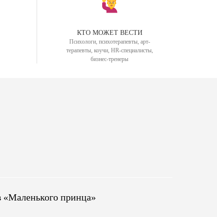
КТО МОЖЕТ ВЕСТИ
Психологи, психотерапевты, арт-
терапевты, коучи, HR-специалисты,
бизнес-тренеры
 в «Маленького принца»