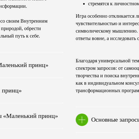
стремятся к личностно
ансформации.
Игра особенно откликается 
я со своим Внутренним
чувствительностью и интере
 природой, обрести
символическому мышлению. Он
ьный путь к себе.
ответы вовне, а исследовать
Благодаря универсальной тем
«Маленький принц»
спектром запросов: от самоо
творчества и поиска внутре
как в индивидуальном консул
й принц»
трансформационных програм
ы «Маленький принц»
Основные запрос