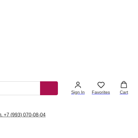
 ПРИНЦ
Sign In
Favorites
Cart
АЦИОННАЯ
ЧЕСКАЯ ИГРА
л. +7 (993) 070-08-04
 обучением