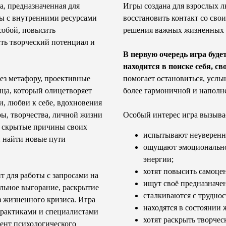
а, предназначенная для
Игры создана для взрослых л
ты с внутренними ресурсами
восстановить контакт со сво
собой, повысить
решения важных жизненных з
ыть творческий потенциал и
В первую очередь игра буде
находится в поиске себя, с
рез метафору, проективные
помогает остановиться, услы
ца, который олицетворяет
более гармоничной и наполн
, любви к себе, вдохновения
ы, творчества, личной жизни
Особый интерес игра вызывае
ь скрытые причины своих
испытывают неуверенно
и найти новые пути
ощущают эмоционально
энергии;
хотят повысить самоцен
 для работы с запросами на
ищут своё предназначе
льное выгорание, раскрытие
сталкиваются с трудно
з жизненного кризиса. Игра
находятся в состоянии
практиками и специалистами
хотят раскрыть творчес
ент психологического