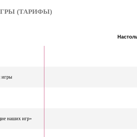
ГРЫ (ТАРИФЫ)
Настол
я игры
щие наших игр»