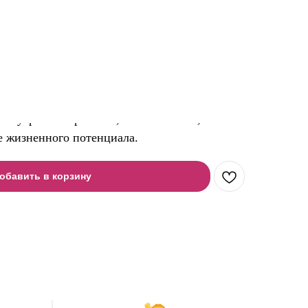
ь курс «Игропрактик.Уверенный Старт»
 внутреннего ребёнка, самопознание,
е жизненного потенциала.
обавить в корзину