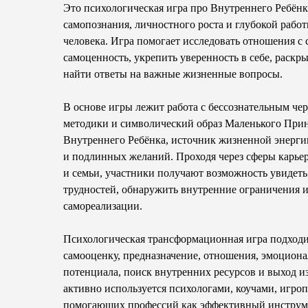
Это психологическая игра про Внутреннего Ребёнк
самопознания, личностного роста и глубокой рабо
человека. Игра помогает исследовать отношения с 
самоценность, укрепить уверенность в себе, раскр
найти ответы на важные жизненные вопросы.
В основе игры лежит работа с бессознательным че
методики и символический образ Маленького Прин
Внутреннего Ребёнка, источник жизненной энергии
и подлинных желаний. Проходя через сферы карьер
и семьи, участники получают возможность увидет
трудностей, обнаружить внутренние ограничения 
самореализации.
Психологическая трансформационная игра подходит
самооценку, предназначение, отношения, эмоциона
потенциала, поиск внутренних ресурсов и выход и
активно используется психологами, коучами, игро
помогающих профессий как эффективный инструм