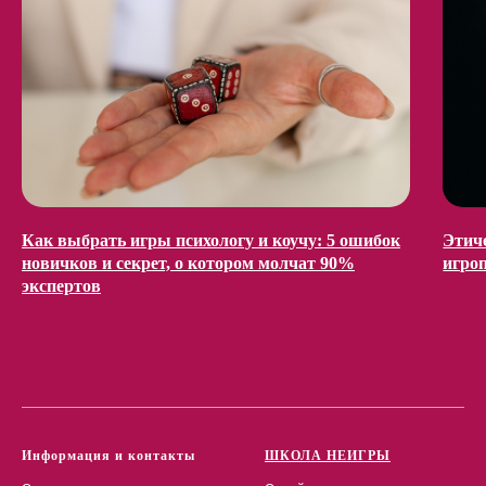
Как выбрать игры психологу и коучу: 5 ошибок
Этич
новичков и секрет, о котором молчат 90%
игро
экспертов
Информация и контакты
ШКОЛА НЕИГРЫ