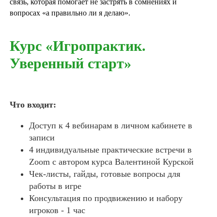
связь, которая помогает не застрять в сомнениях и
вопросах «а правильно ли я делаю».
Курс «Игропрактик.
Уверенный старт»
Что входит:
Доступ к 4 вебинарам в личном кабинете в
записи
4 индивидуальные практические встречи в
Zoom с автором курса Валентиной Курской
Чек-листы, гайды, готовые вопросы для
работы в игре
Консультация по продвижению и набору
игроков - 1 час