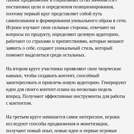
постановки цели и определения позиционирования,
поэтому первый круг представляет собой путь
самопознания и формирования уникального образа в сети.
Игроки изучают свои сильные стороны, отвечают на
вопросы по продукту, определяют целевую аудиторию,
работают со страхами и препятствиями, которые мешают
заявить о себе, создают уникальный стиль, который
поможет выделиться среди остальных.
На втором круге участники проявляют свои творческие
навыки, чтобы создавать контент, способный
заинтересовать и привлечь новую аудиторию. Генерируют
идеи для своего контент-плана на несколько недель
вперед. Получают эффективные инструменты для работы
с контентом.
На третьем круге начинается самое интересное, игроки
исследуют способы продвижения и монетизации,
получают новый опыт, новые идеи и первые игровые