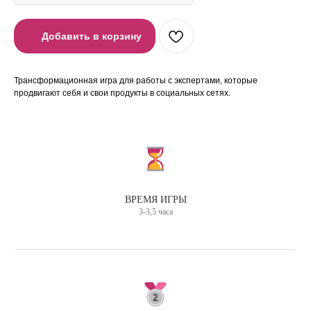
Добавить в корзину
Трансформационная игра для работы с экспертами, которые
продвигают себя и свои продукты в социальных сетях.
ВРЕМЯ ИГРЫ
3-3,5 часа