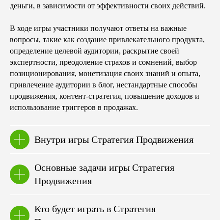
деньги, в зависимости от эффективности своих действий.
В ходе игры участники получают ответы на важные
вопросы, такие как создание привлекательного продукта,
определение целевой аудитории, раскрытие своей
экспертности, преодоление страхов и сомнений, выбор
позиционирования, монетизация своих знаний и опыта,
привлечение аудитории в блог, нестандартные способы
продвижения, контент-стратегия, повышение доходов и
использование триггеров в продажах.
Внутри игры Стратегия Продвижения
Основные задачи игры Стратегия
Продвижения
Кто будет играть в Стратегия