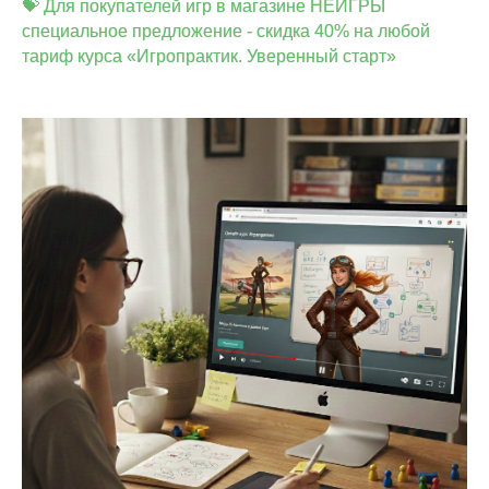
💝 Для покупателей игр в магазине НЕИГРЫ
специальное предложение - скидка 40% на любой
тариф курса «Игропрактик. Уверенный старт»