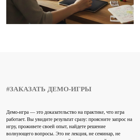
#ЗАКАЗАТЬ ДЕМО-ИГРЫ
Демо-игра — это доказательство на практике, что игра
работает. Вы увидите результат сразу: проясните запрос на
игру, проживете своей опыт, найдете решение
волнующего вопросы. Это не лекция, не семинар, не