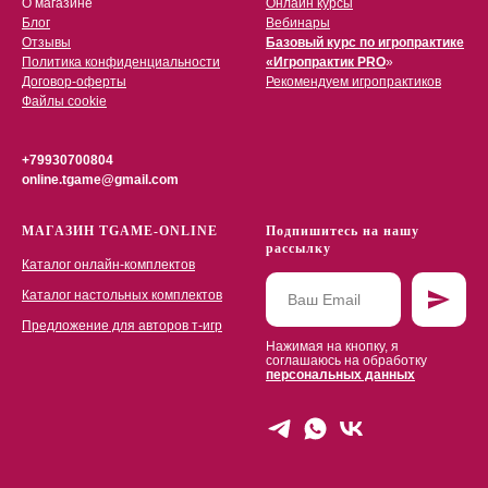
О магазине
Онлайн курсы
Блог
Вебинары
Отзывы
Базовый курс по игропрактике
Политика конфиденциальности
«Игропрактик PRO
»
Договор-оферты
Рекомендуем игропрактиков
Файлы cookie
+79930700804
online.tgame@gmail.com
МАГАЗИН TGAME-ONLINE
Подпишитесь на нашу
рассылку
Каталог онлайн-комплектов
Каталог настольных комплектов
Предложение для авторов т-игр
Нажимая на кнопку, я
соглашаюсь на обработку
персональных данных