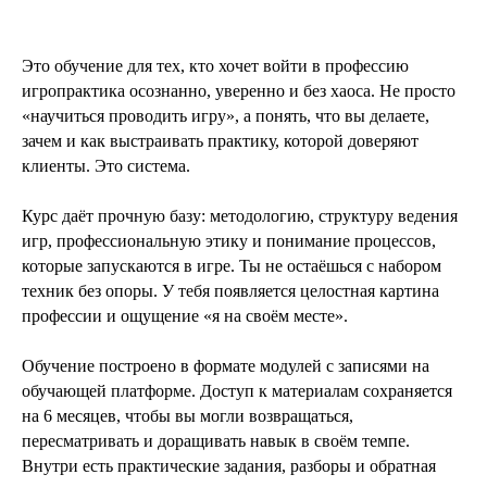
Это обучение для тех, кто хочет войти в профессию
игропрактика осознанно, уверенно и без хаоса. Не просто
«научиться проводить игру», а понять, что вы делаете,
зачем и как выстраивать практику, которой доверяют
клиенты. Это система.
Курс даёт прочную базу: методологию, структуру ведения
игр, профессиональную этику и понимание процессов,
которые запускаются в игре. Ты не остаёшься с набором
техник без опоры. У тебя появляется целостная картина
профессии и ощущение «я на своём месте».
Обучение построено в формате модулей с записями на
обучающей платформе. Доступ к материалам сохраняется
на 6 месяцев, чтобы вы могли возвращаться,
пересматривать и доращивать навык в своём темпе.
Внутри есть практические задания, разборы и обратная