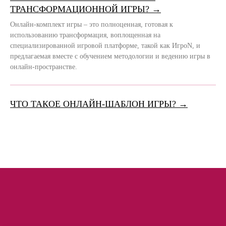
ТРАНСФОРМАЦИОННОЙ ИГРЫ? →
Онлайн-комплект игры – это полноценная, готовая к
использованию трансформация, воплощенная на
специализированной игровой платформе, такой как ИгроN, и
предлагаемая вместе с обучением методологии и ведению игры в
онлайн-пространстве.
ЧТО ТАКОЕ ОНЛАЙН-ШАБЛОН ИГРЫ? →