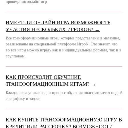
проведения онлайн-игр
ИМЕЕТ ЛИ ОНЛАЙН ИГРА ВОЗМОЖНОСТЬ
УЧАСТИЯ НЕСКОЛЬКИХ ИГРОКОВ? →
Все трансформационные игры, которые представлены в магазине,
реализованы на специальной платформе ИгроN. Это значит, что
во все игры можно играть как в индивидуальном формате, так и в
групповом.
КАК ПРОИСХОДИТ ОБУЧЕНИЕ
ТРАНСФОРМАЦИОННЫМ ИГРАМ? →
Каждая игра уникальна, и процесс обучения подстраивается под её
специфику и задачи
КАК КУПИТЬ ТРАНСФОРМАЦИОННУЮ ИГРУ В
КРЕДИТ ИЛИ РАССРОЧКУ? ВОЗМОЖНОСТИ