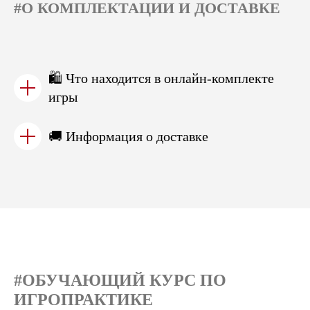
#О КОМПЛЕКТАЦИИ И ДОСТАВКЕ
🛍️ Что находится в онлайн-комплекте
игры
🚚 Информация о доставке
#ОБУЧАЮЩИЙ КУРС ПО
ИГРОПРАКТИКЕ