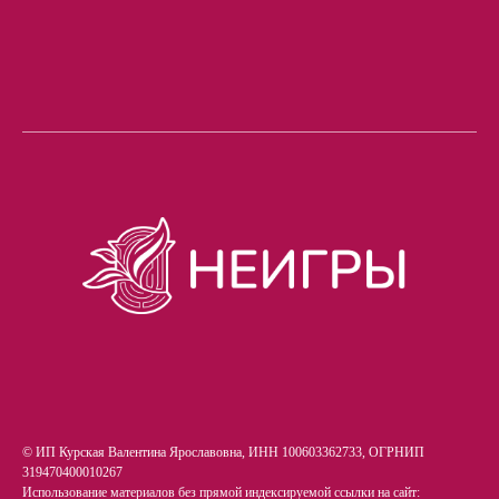
© ИП Курская Валентина Ярославовна, ИНН 100603362733, ОГРНИП
319470400010267
Использование материалов без прямой индексируемой ссылки на сайт: