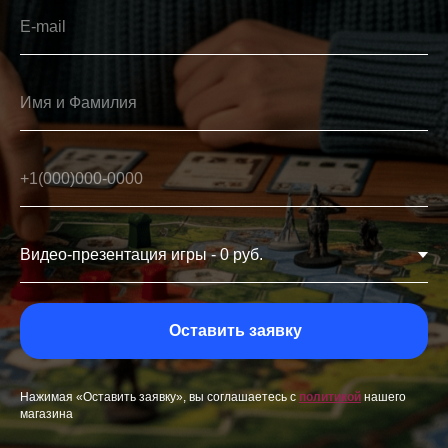
E-mail
Имя и Фамилия
+1(000)000-0000
Оставить заявку
Нажимая «Оставить заявку», вы соглашаетесь с
политикой
нашего
магазина