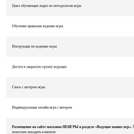
Цикл обучающих видео по методологии игры
Обучение правилам ведения игры
Инструкция по ведению игры
Доступ в закрытую группу ведущих
Связь с автором игры
Индивидуальная онлайн-игра с автором
Размещение на сайте магазина НЕИГРЫ в разделе «Ведущие наших игр».
помогаем находить клиентов