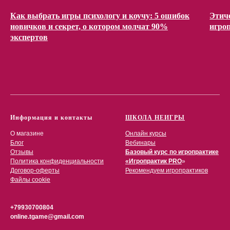
Как выбрать игры психологу и коучу: 5 ошибок
Этич
новичков и секрет, о котором молчат 90%
игро
экспертов
Информация и контакты
ШКОЛА НЕИГРЫ
О магазине
Онлайн курсы
Блог
Вебинары
Отзывы
Базовый курс по игропрактике
Политика конфиденциальности
«Игропрактик PRO
»
Договор-оферты
Рекомендуем игропрактиков
Файлы cookie
+79930700804
online.tgame@gmail.com